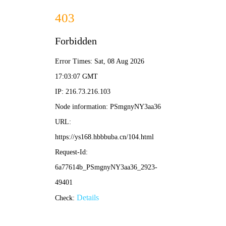
漫本
电影
电视剧
综艺
动漫
🍃 漫寻
漫本首页
✦
在线动漫
✦ 青墨推荐
‹
›